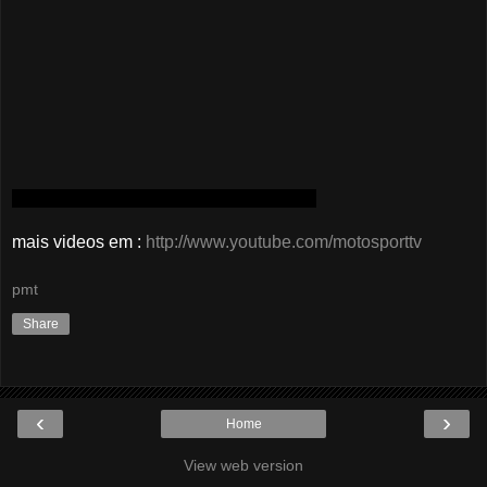
mais videos em :
http://www.youtube.com/motosporttv
pmt
Share
‹
›
Home
View web version