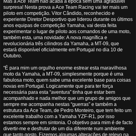
Mas a Ace Team não acaba a época sem uma agradável
surpresa! Nesta prova a Ace Team Racing vai ter mais um
piloto em competição. Vitor Cândido, reconhecido e
experiente Diretor Desportivo que liderou durante os últimos
anos equipas de competição Yamaha, vai desta feita
experimentar o lugar de piloto aos comandos de uma moto,
também esta, uma novidade: A nova magnífica e
revolucionária três cilindros da Yamaha, a MT-09, que
estará disponível oficialmente em Portugal no dia 10 de
Outubro.
“É para mim um orgulho enorme estrear esta maravilhosa
moto da Yamaha, a MT-09, simplesmente porque é uma
fabulosa moto, quem sabe uma excelente base para coisas
novas em Portugal. Logicamente que para ter força
necessária para esta “aventura” tinha que estar bem
acompanhado e nada melhor que um grupo de amigos que
sempre me acompanha nestas “guerras” e também a
estrutura da Ace Team, de Pedro Monteiro, que tem feito um
excelente trabalho com a Yamaha YZF-R1, por isso
estamos sempre em sintonia. O objetivo para mim é de facto
divertir-me e desfrutar de um dia diferente num ambiente
que tanto gosto. Fizemos algumas alterações de relevo na